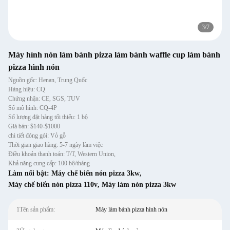
3
/
7
Máy hình nón làm bánh pizza làm bánh waffle cup làm bánh
pizza hình nón
Nguồn gốc: Henan, Trung Quốc
Hàng hiệu: CQ
Chứng nhận: CE, SGS, TUV
Số mô hình: CQ-4P
Số lượng đặt hàng tối thiểu: 1 bộ
Giá bán: $140-$1000
chi tiết đóng gói: Vỏ gỗ
Thời gian giao hàng: 5-7 ngày làm việc
Điều khoản thanh toán: T/T, Western Union,
Khả năng cung cấp: 100 bộ/tháng
Làm nổi bật:
Máy chế biến nón pizza 3kw
,
Máy chế biến nón pizza 110v
,
Máy làm nón pizza 3kw
1Tên sản phẩm:
Máy làm bánh pizza hình nón