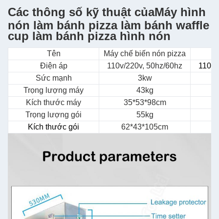
Các thông số kỹ thuật của
Máy hình
nón làm bánh pizza làm bánh waffle
cup làm bánh pizza hình nón
Tên
Máy chế biến nón pizza
Điện áp
110v/220v, 50hz/60hz
110v/
Sức mạnh
3kw
Trọng lượng máy
43kg
Kích thước máy
35*53*98cm
Trọng lượng gói
55kg
Kích thước gói
62*43*105cm