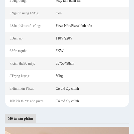
2Ứng dụng:
Máy làm bánh mì
3Nguồn năng lượng:
điện
4Sản phẩm cuối cùng:
Pizza Nón/Pizza hình nón
5Điện áp:
110V/220V
6Sức mạnh:
3KW
7Kích thước máy:
35*53*98cm
8Trọng lượng:
50kg
9Hình nón Pizza:
Có thể tùy chỉnh
10Kích thước nón pizza:
Có thể tùy chỉnh
Mô tả sản phẩm