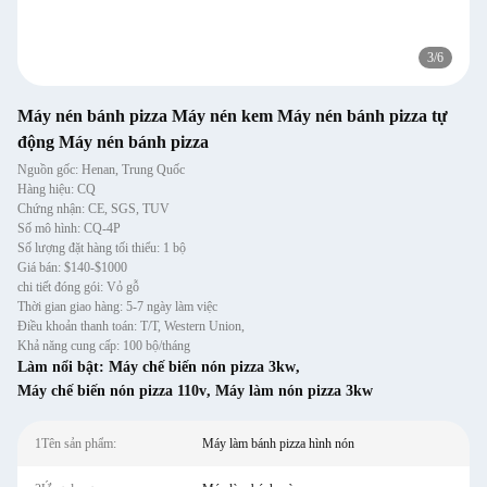
3
/
6
Máy nén bánh pizza Máy nén kem Máy nén bánh pizza tự
động Máy nén bánh pizza
Nguồn gốc: Henan, Trung Quốc
Hàng hiệu: CQ
Chứng nhận: CE, SGS, TUV
Số mô hình: CQ-4P
Số lượng đặt hàng tối thiểu: 1 bộ
Giá bán: $140-$1000
chi tiết đóng gói: Vỏ gỗ
Thời gian giao hàng: 5-7 ngày làm việc
Điều khoản thanh toán: T/T, Western Union,
Khả năng cung cấp: 100 bộ/tháng
Làm nổi bật:
Máy chế biến nón pizza 3kw
,
Máy chế biến nón pizza 110v
,
Máy làm nón pizza 3kw
1Tên sản phẩm:
Máy làm bánh pizza hình nón