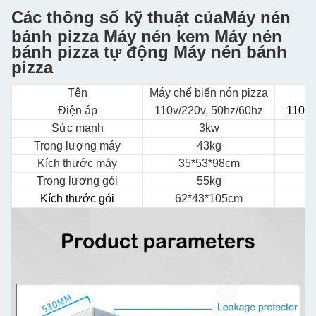
Các thông số kỹ thuật của
Máy nén
bánh pizza Máy nén kem Máy nén
bánh pizza tự động Máy nén bánh
pizza
Tên
Máy chế biến nón pizza
Điện áp
110v/220v, 50hz/60hz
110v/
Sức mạnh
3kw
Trọng lượng máy
43kg
Kích thước máy
35*53*98cm
Trọng lượng gói
55kg
Kích thước gói
62*43*105cm