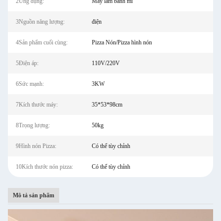
2Ứng dụng:
Máy làm bánh mì
3Nguồn năng lượng:
điện
4Sản phẩm cuối cùng:
Pizza Nón/Pizza hình nón
5Điện áp:
110V/220V
6Sức mạnh:
3KW
7Kích thước máy:
35*53*98cm
8Trọng lượng:
50kg
9Hình nón Pizza:
Có thể tùy chỉnh
10Kích thước nón pizza:
Có thể tùy chỉnh
Mô tả sản phẩm