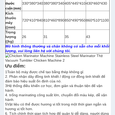
330*380*340
380*380*340
405*445*410
430*460*430
thước
cuộn (mm)
Kích
thước
720*410*840
810*460*890
850*490*950
860*510*1100
máy
((mm)
Trọng
lượng
26
31
35
43
((kg)
Mô hình thông thường và chân không có sẵn cho mỗi khối
lượng, vui lòng liên hệ với chúng tôi.
Ưu điểm:
1Toàn bộ máy được chế tạo bằng thép không gỉ.
2. Phân nhận dây đồng tinh khiết / động cơ đồng tinh khiết để
đảm bảo hiệu suất ổn định của nó.
3Hệ thống điều khiển cơ học, đơn giản và thuận tiện để vận
hành.
4. trống marinating công suất lớn, chuyển đổi màu kép, dễ vận
hành.
5Vật liệu có thể được hương vị tốt trong một thời gian ngắn và
hương vị tốt hơn.
6. Tích chỉnh thời gian tích hợp để quản lý dễ dàng, người dùng