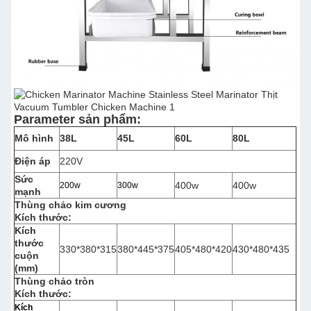
Parameter sản phẩm:
Mô hình
38L
45L
60L
80L
Điện áp
220V
Sức
400w
400w
200w
300w
mạnh
Thùng chảo kim cương
Kích thước:
Kích
thước
330*380*315
380*445*375
405*480*420
430*480*435
cuộn
(mm)
Thùng chảo tròn
Kích thước:
Kích