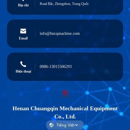
Road Bắc, Zhengzhou, Trung Quốc
Địa chỉ
info@hncqmachine.com
Email
0086-13015506293
Điện thoại
Henan Chuangqin Mechanical Equipment
Co., Ltd.