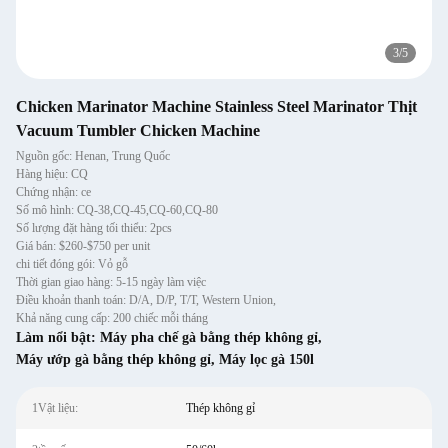
3
/
5
Chicken Marinator Machine Stainless Steel Marinator Thịt
Vacuum Tumbler Chicken Machine
Nguồn gốc: Henan, Trung Quốc
Hàng hiệu: CQ
Chứng nhận: ce
Số mô hình: CQ-38,CQ-45,CQ-60,CQ-80
Số lượng đặt hàng tối thiểu: 2pcs
Giá bán: $260-$750 per unit
chi tiết đóng gói: Vỏ gỗ
Thời gian giao hàng: 5-15 ngày làm việc
Điều khoản thanh toán: D/A, D/P, T/T, Western Union,
Khả năng cung cấp: 200 chiếc mỗi tháng
Làm nổi bật:
Máy pha chế gà bằng thép không gỉ
,
Máy ướp gà bằng thép không gỉ
,
Máy lọc gà 150l
1Vật liệu:
Thép không gỉ