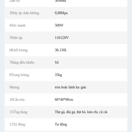
2tần số:
50/60hz
3Máy ép chân không:
0,08Mpa
4Sức mạnh:
500W
5Điện áp:
110/220V
6Khối lượng:
38-150L
7Bảng điều khiển:
Số
8Trọng lượng:
35kg
9thùng:
tròn hoặc hình lục giác
10Cấu trúc:
60*40*90cm
11Ứng dụng:
Thịt gà, đùi gà, thịt bò, kim chi, củ cải
12Tự động:
Tự động