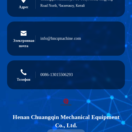
Road North, Чжэнчжоу, Китай
Адрес
info@hncqmachine.com
Электронная
почта
0086-13015506293
Телефон
Henan Chuangqin Mechanical Equipment
Co., Ltd.