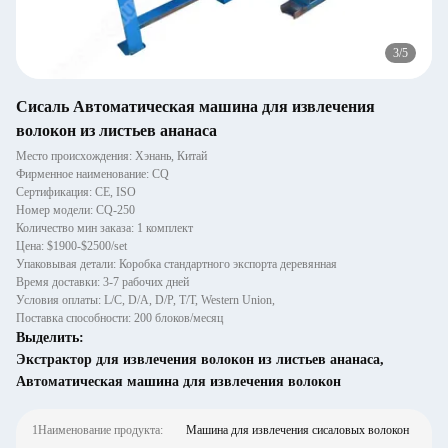
3
/
5
Сисаль Автоматическая машина для извлечения
волокон из листьев ананаса
Место происхождения: Хэнань, Китай
Фирменное наименование: CQ
Сертификация: CE, ISO
Номер модели: CQ-250
Количество мин заказа: 1 комплект
Цена: $1900-$2500/set
Упаковывая детали: Коробка стандартного экспорта деревянная
Время доставки: 3-7 рабочих дней
Условия оплаты: L/C, D/A, D/P, T/T, Western Union,
Поставка способности: 200 блоков/месяц
Выделить:
Экстрактор для извлечения волокон из листьев ананаса
,
Автоматическая машина для извлечения волокон
1Наименование продукта:
Машина для извлечения сисаловых волокон