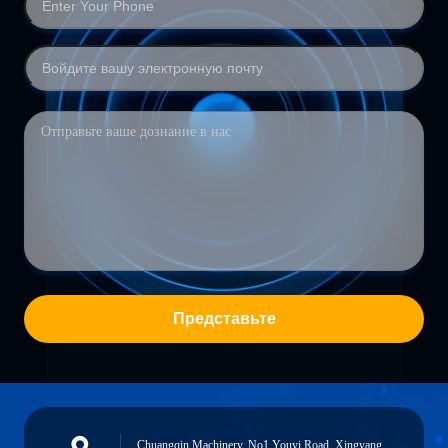
Представьте
Chuangqin Machinery, No1 Youyi Road, Xingyang