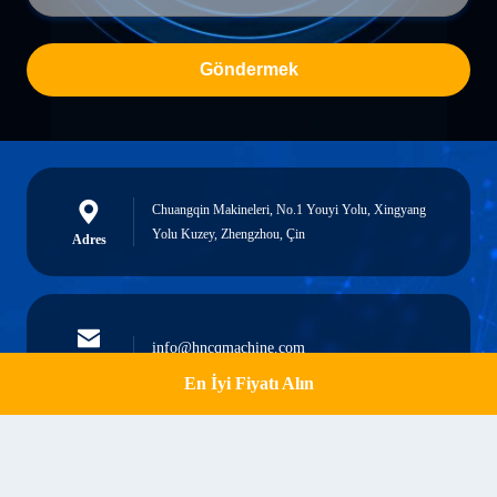
Göndermek
Chuangqin Makineleri, No.1 Youyi Yolu, Xingyang
Yolu Kuzey, Zhengzhou, Çin
Adres
info@hncqmachine.com
E-posta
En İyi Fiyatı Alın
Get a Quote
0086-13015506293
Telefon.