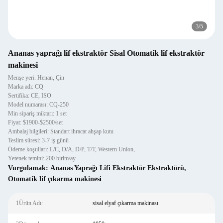
3
/
5
Ananas yaprağı lif ekstraktör Sisal Otomatik lif ekstraktör
makinesi
Menşe yeri: Henan, Çin
Marka adı: CQ
Sertifika: CE, ISO
Model numarası: CQ-250
Min sipariş miktarı: 1 set
Fiyat: $1900-$2500/set
Ambalaj bilgileri: Standart ihracat ahşap kutu
Teslim süresi: 3-7 iş günü
Ödeme koşulları: L/C, D/A, D/P, T/T, Western Union,
Yetenek temini: 200 birim/ay
Vurgulamak:
Ananas Yaprağı Lifi Ekstraktör Ekstraktörü
,
Otomatik lif çıkarma makinesi
1Ürün Adı:
sisal elyaf çıkarma makinası