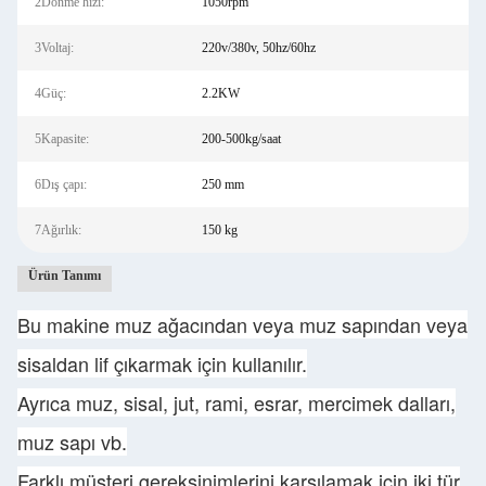
2Dönme hızı:
1050rpm
3Voltaj:
220v/380v, 50hz/60hz
4Güç:
2.2KW
5Kapasite:
200-500kg/saat
6Dış çapı:
250 mm
7Ağırlık:
150 kg
Ürün Tanımı
Bu makine muz ağacından veya muz sapından veya
sisaldan lif çıkarmak için kullanılır.
Ayrıca muz, sisal, jut, rami, esrar, mercimek dalları,
muz sapı vb.
Farklı müşteri gereksinimlerini karşılamak için iki tür