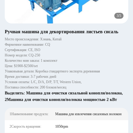
3
/
5
Ручная машина для декортирования листьев сисаль
Место происхождения: Хэнань, Китай
Фирменное наименование: CQ
Сертификация: CE, ISO
Номер модели: CQ-250
Количество мин заказа: 1 комплект
Цена: $1900-$2500/set
Упаковывая детали: Коробка стандартного экспорта деревянная
Время доставки: 3-7 рабочих дней
Условия оплаты: L/C, D/A, D/P, T/T, Western Union,
Поставка способности: 200 блоков/месяц
Выделить:
Машина для очистки сизальной конопли/волокна
,
2Машина для очистки конопли/волокна мощностью 2 кВт
1Наименование продукта:
Машина для извлечения сисаловых волокон
2Скорость вращения:
1050rpm