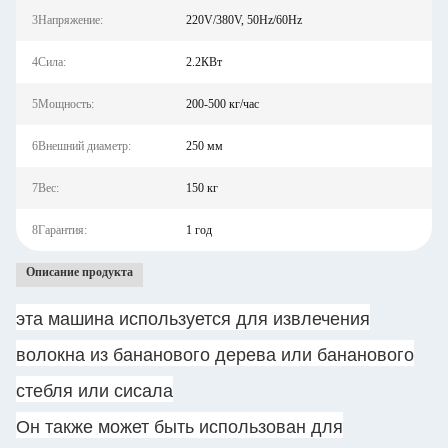
3Напряжение:
220V/380V, 50Hz/60Hz
4Сила:
2.2КВт
5Мощность:
200-500 кг/час
6Внешний диаметр:
250 мм
7Вес:
150 кг
8Гарантия:
1 год
Описание продукта
эта машина используется для извлечения
волокна из бананового дерева или бананового
стебля или сисала
Он также может быть использован для