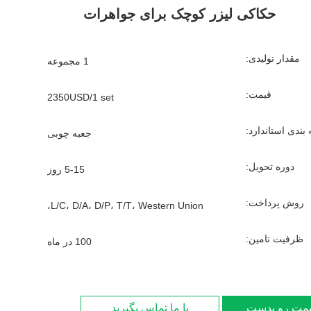
حکاکی لیزر کوچک برای جواهرات
مقدار تولیدی:
1 مجموعه
قیمت:
2350USD/1 set
بندی استاندارد:
جعبه چوبی
دوره تحویل:
5-15 روز
روش پرداخت:
L/C، D/A، D/P، T/T، Western Union،
ظرفیت تامین:
100 در ماه
یمت رو بدست بیار
با ما تماس بگیرید