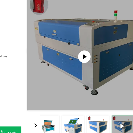
بسته 
بهترین ق