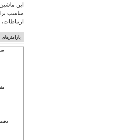
این ماشین
مناسب برا
ارتباطات، ت
پارامترهای 
سط
منط
دقت 