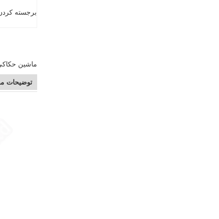
برجسته کردن
ماشین حکاکی 
توضیحات م