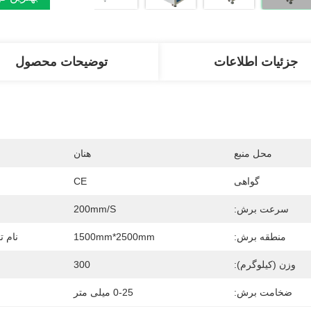
جزئیات اطلاعات
توضیحات محصول
محل منبع
هنان
گواهی
CE
سرعت برش:
200mm/s
منطقه برش:
1500mm*2500mm
نام ت
وزن (کیلوگرم):
300
ضخامت برش:
0-25 میلی متر