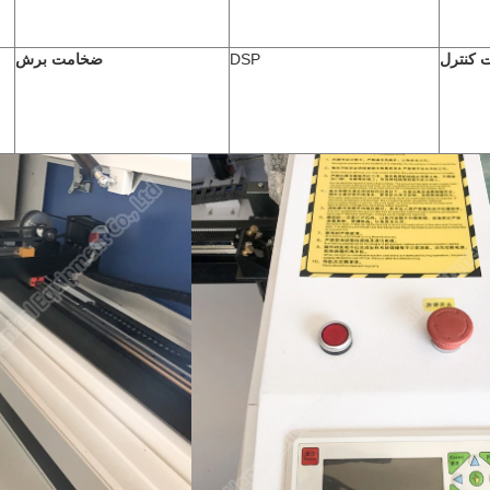
 کنترل
DSP
ضخامت برش