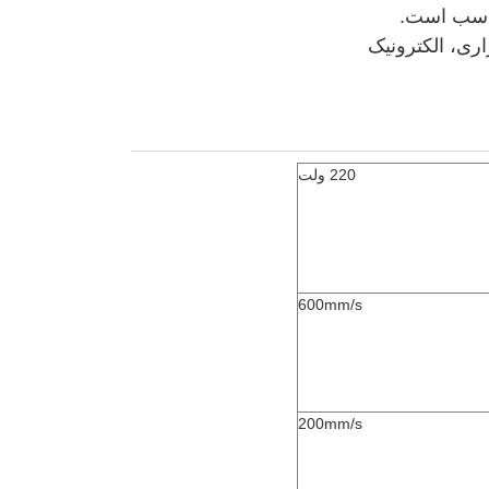
ناسب است.
ی، الکترونیک
220 ولت
600mm/s
200mm/s