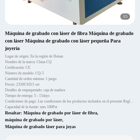
3
/
5
Máquina de grabado con láser de fibra Máquina de grabado
con láser Máquina de grabado con láser pequeña Para
joyería
Lugar de origen: En la región de Henan
Nombre de la marca: China CQ
Certificación: CE
Número de modelo: CQ-5
Cantidad de orden mínima: 1 juego
Precio: 2350USD/1 set
Detalles de empaquetado: caja de madera
Tiempo de entrega: 5 - 15days
Condiciones de pago: Las condiciones de los productos incluidos en el presente Reglamento son las siguientes:
Capacidad de la fuente: mes 100Per
Resaltar:
Máquina de grabado por láser de fibra
,
máquina de grabado por láser
,
Máquina de grabado láser para joyas