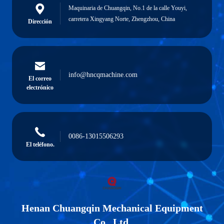
Maquinaria de Chuangqin, No.1 de la calle Youyi,
carretera Xingyang Norte, Zhengzhou, China
Dirección
info@hncqmachine.com
El correo
electrónico
0086-13015506293
El teléfono.
Henan Chuangqin Mechanical Equipment
Co., Ltd.