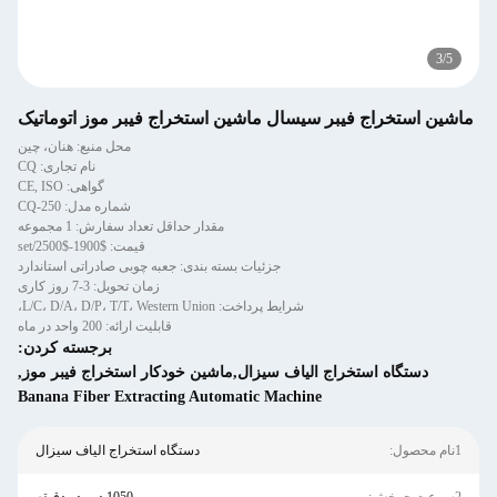
3
/
5
ماشین استخراج فیبر سیسال ماشین استخراج فیبر موز اتوماتیک
محل منبع: هنان، چین
نام تجاری: CQ
گواهی: CE, ISO
شماره مدل: CQ-250
مقدار حداقل تعداد سفارش: 1 مجموعه
قیمت: $1900-$2500/set
جزئیات بسته بندی: جعبه چوبی صادراتی استاندارد
زمان تحویل: 3-7 روز کاری
شرایط پرداخت: L/C، D/A، D/P، T/T، Western Union،
قابلیت ارائه: 200 واحد در ماه
برجسته کردن:
دستگاه استخراج الیاف سیزال,ماشین خودکار استخراج فیبر موز
,
Banana Fiber Extracting Automatic Machine
1نام محصول:
دستگاه استخراج الیاف سیزال