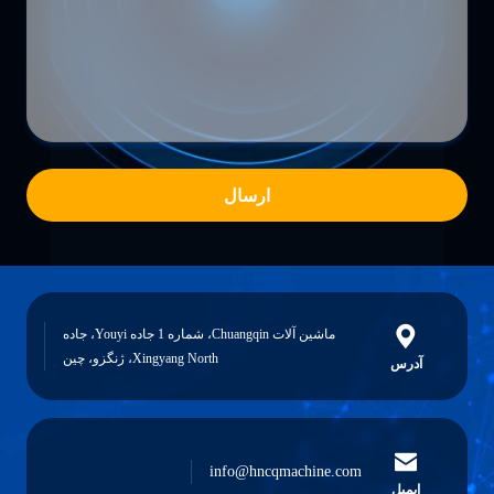
ارسال
ماشین آلات Chuangqin، شماره 1 جاده Youyi، جاده
Xingyang North، ژنگزو، چین
آدرس
info@hncqmachine.com
ایمیل