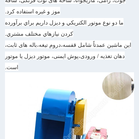
موز و غیره استفاده کرد.
ما دو نوع موتور الکتريکي و ديزل داريم براي برآورده
کردن نيازهاي مختلف مشتري.
این ماشین عمدتاً شامل قفسه،دروم تیغه،باله های ثابت،
دهان تغذیه / ورودی،پوش ایمنی، موتور دیزل یا موتور
است.