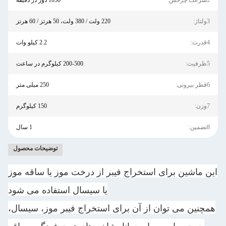
2سرعت چرخش:
1050 دور در دقیقه
3ولتاژ:
220 ولت / 380 ولت، 50 هرتز / 60 هرتز
4قدرت:
2.2 کیلو وات
5ظرفیت:
200-500 کیلوگرم در ساعت
6قطر بیرونی:
250 میلی متر
7وزن:
150 کیلوگرم
8تضمین:
1 سال
توضیحات محصول
این ماشین برای استخراج فیبر از درخت موز یا ساقه موز
یا سیسال استفاده می شود
همچنین می توان از آن برای استخراج فیبر موز، سیسال،
جوت، رامی، ماریجوانا، شاخه های توت فرنگی، ساقه