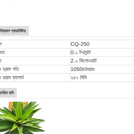
নিক্যাল প্যারামিটার
ল
CQ-250
মতা
0.২ টন/ঘন্টা
ি
2.২ কিলোওয়াট
ড ড্রাম গতি
1050r/min
 ড্রাম ব্যাসার্ধ
২৫০ মিমি
্তারিত ছবি