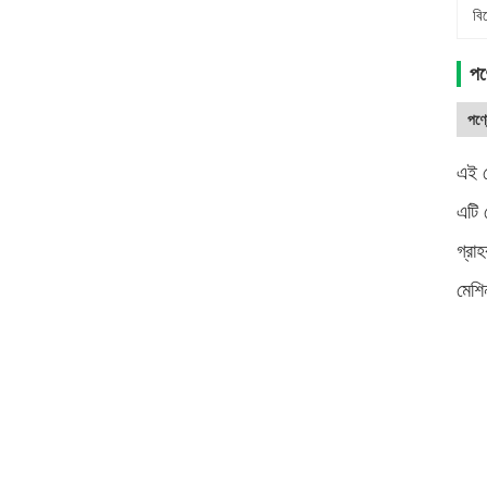
বি
পণ্
পণ্য
এই ম
এটি 
গ্রা
মেশি