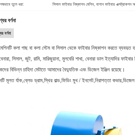
শেষভাবে তুলে ধরা:
সিসাল ফাইবার নিষ্কাশন মেশিন
, 
বাগান ফাইবার এক্সট্রাকশন 
যের বর্ণনা
ের বর্ণনা
েশিনটি কলা গাছ বা কলা স্টেম বা সিসাল থেকে ফাইবার নিষ্কাশন করতে ব্যবহৃত হ
বেনারা, সিসাল, জুট, রামি, মারিজুয়ানা, মুলবেরি শাখা, বেনারা ডাল ইত্যাদির ফাইব
হকদের বিভিন্ন চাহিদা মেটাতে আমাদের বৈদ্যুতিক এবং ডিজেল ইঞ্জিন রয়েছে।
নটি মূলত র্যাক,ব্লেড ড্রাম,স্থির বাল্ড,ফিডিং মুখ / ইনলেট,নিরাপত্তা কভার,ডিজেল