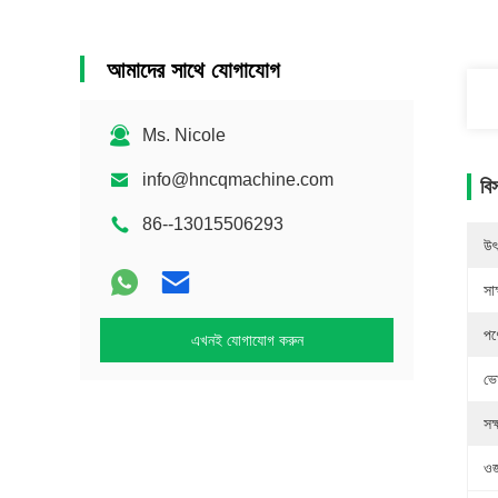
আমাদের সাথে যোগাযোগ
Ms. Nicole
info@hncqmachine.com
বি
86--13015506293
উৎ
সাক
পণ
এখনই যোগাযোগ করুন
ভো
সক
ওজ