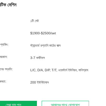
টিক মেশিন
১টি সেট
$1900-$2500/set
্ড প্যাকিং:
স্ট্যান্ডার্ড রপ্তানি কাঠের বাক্স
ময়কাল:
3-7 কর্মদিবস
ানের পদ্ধতি:
L/C, D/A, D/P, T/T, ওয়েস্টার্ন ইউনিয়ন, মানিগ্রাম
্ষমতা:
200 ইউনিট/মাস
সেরা দাম পান
আমাদের সাথে যোগাযোগ