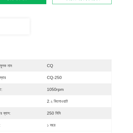
মুলক নাম
CQ
্বার
CQ-250
ি:
1050rpm
2.২ কিলোওয়াট
ের ব্যাস:
250 মিমি
:
১ বছর