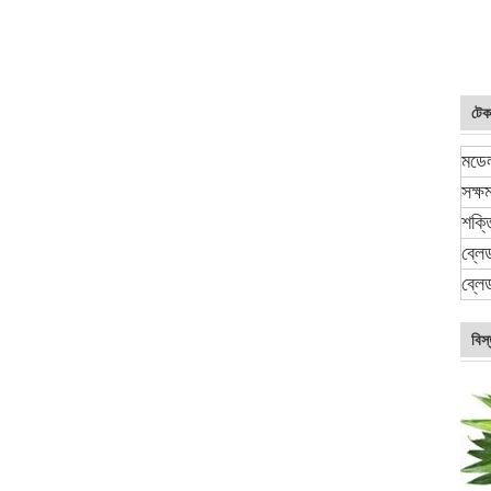
টেক
মডে
সক্ষ
শক্ত
ব্লে
ব্লেড
বিস