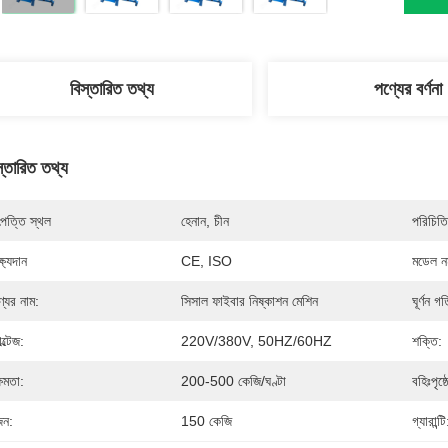
বিস্তারিত তথ্য
পণ্যের বর্ণনা
স্তারিত তথ্য
পত্তি স্থল
হেনান, চীন
পরিচিতি
্ষ্যদান
CE, ISO
মডেল নম
্যের নাম:
সিসাল ফাইবার নিষ্কাশন মেশিন
ঘূর্ণন গত
ল্টেজ:
220V/380V, 50HZ/60HZ
শক্তি:
্ষমতা:
200-500 কেজি/ঘণ্টা
বহিঃপৃষ্ঠ
ন:
150 কেজি
গ্যারান্টি