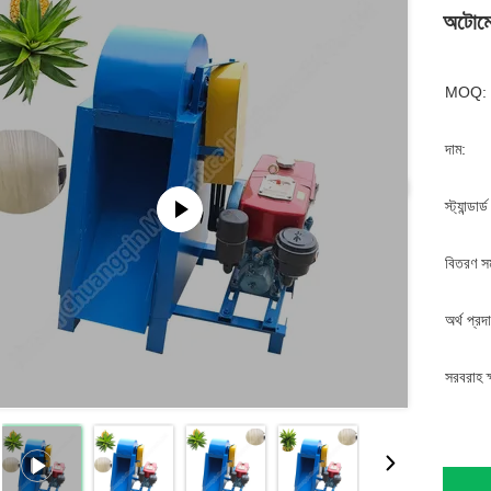
অটোমে
MOQ:
দাম:
স্ট্যান্ডার
বিতরণ স
অর্থ প্রদ
সরবরাহ ক