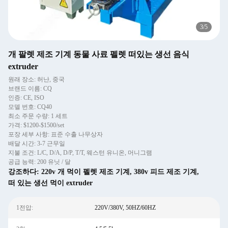
3
/
5
개 팔렛 제조 기계 동물 사료 펠렛 떠있는 생선 음식
extruder
원래 장소: 허난, 중국
브랜드 이름: CQ
인증: CE, ISO
모델 번호: CQ40
최소 주문 수량: 1 세트
가격: $1200-$1500/set
포장 세부 사항: 표준 수출 나무상자
배달 시간: 3-7 근무일
지불 조건: L/C, D/A, D/P, T/T, 웨스턴 유니온, 머니그램
공급 능력: 200 유닛 / 달
강조하다:
220v 개 먹이 펠렛 제조 기계
,
380v 피드 제조 기계
,
떠 있는 생선 먹이 extruder
1전압:
220V/380V, 50HZ/60HZ