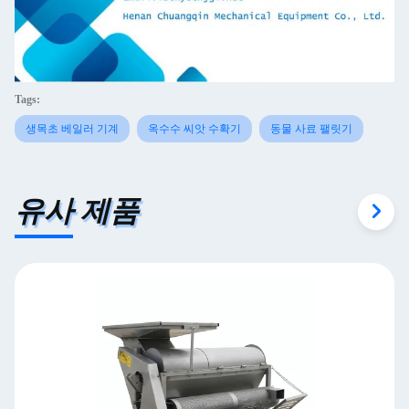
Tags:
생목초 베일러 기계
옥수수 씨앗 수확기
동물 사료 팰릿기
유사 제품