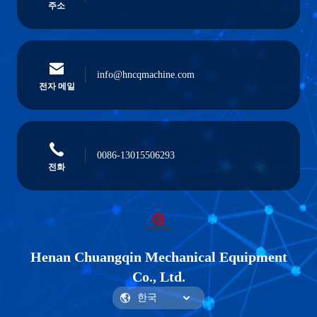
주소
info@hncqmachine.com
전자 메일
0086-13015506293
전화
Henan Chuangqin Mechanical Equipment
Co., Ltd.