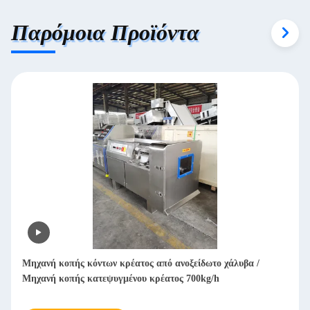
Παρόμοια Προϊόντα
ς από ανοξείδωτο χάλυβα /
Εμπορική μηχανή διακόσμησης ψυγ
κρέατος 700kg/h
διακόσμησης κρέατος σε κύβους απ