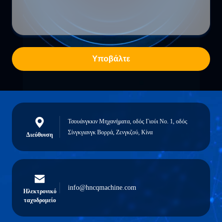
Υποβάλτε
Τσουάνγκκιν Μηχανήματα, οδός Γιούι Νο. 1, οδός
Σίνγκγιανγκ Βορρά, Ζενγκζού, Κίνα
Διεύθυνση
info@hncqmachine.com
Ηλεκτρονικό
ταχυδρομείο