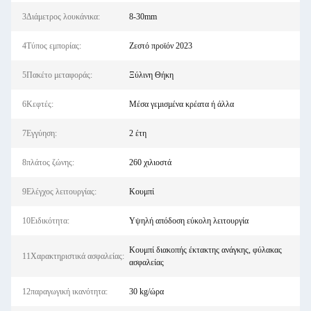
3Διάμετρος λουκάνικα:
8-30mm
4Τύπος εμπορίας:
Ζεστό προϊόν 2023
5Πακέτο μεταφοράς:
Ξύλινη Θήκη
6Κεφτές:
Μέσα γεμισμένα κρέατα ή άλλα
7Εγγύηση:
2 έτη
8πλάτος ζώνης:
260 χιλιοστά
9Ελέγχος λειτουργίας:
Κουμπί
10Ειδικότητα:
Υψηλή απόδοση εύκολη λειτουργία
Κουμπί διακοπής έκτακτης ανάγκης, φύλακας
11Χαρακτηριστικά ασφαλείας:
ασφαλείας
12παραγωγική ικανότητα:
30 kg/ώρα