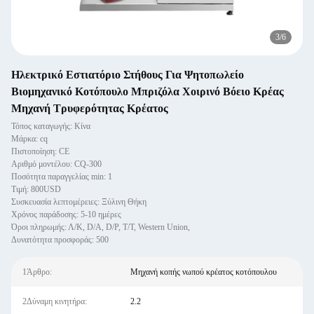
3
/
6
Ηλεκτρικό Εστιατόριο Στήθους Για Ψητοπωλείο
Βιομηχανικό Κοτόπουλο Μπριζόλα Χοιρινό Βόειο Κρέας
Μηχανή Τρυφερότητας Κρέατος
Τόπος καταγωγής: Κίνα
Μάρκα: cq
Πιστοποίηση: CE
Αριθμό μοντέλου: CQ-300
Ποσότητα παραγγελίας min: 1
Τιμή: 800USD
Συσκευασία λεπτομέρειες: Ξύλινη Θήκη
Χρόνος παράδοσης: 5-10 ημέρες
Όροι πληρωμής: Λ/Κ, D/A, D/P, T/T, Western Union,
Δυνατότητα προσφοράς: 500
1Άρθρο:
Μηχανή κοπής νωπού κρέατος κοτόπουλου
2Δύναμη κινητήρα:
2.2