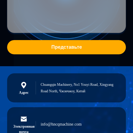
Представьте
Chuangqin Machinery, No1 Youyi Road, Xingyang
Road North, Чжэнчжоу, Китай
Адрес
info@hncqmachine.com
Электронная
почта