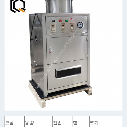
모델
용량
전압
힘
크기