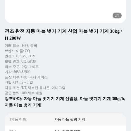
3
/
4
건조 완전 자동 마늘 벗기 기계 산업 마늘 벗기 기계 30kg /
H 200W
원래 장소: 허난, 중국
브랜드 이름: CQ
인증: CE, SGS, TUV
모델 번호: CQ-GP30
최소 주문 수량: 1 세트
가격: $650-$2500
포장 세부 사항: 목재 케이스
배달 시간: 5 ~ 7 일
지불 조건: T/T, 웨스턴 유니온, 머니그램
공급 능력: 100 세트/개월
강조하다:
자동 마늘 벗기기 기계 산업용
,
마늘 벗기기 기계 30kg/h
,
자동 마늘 벗기 기계
1제품 이름:
자동 마늘 필링 기계