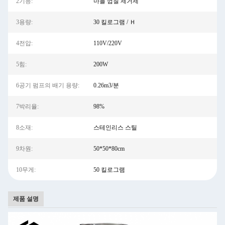
2기능:
마늘 껍질 제거제
3용량:
30 킬로그램 / Ｈ
4전압:
110V/220V
5힘:
200W
6공기 펌프의 배기 용량:
0.26m3/분
7박리율:
98%
8소재:
스테인리스 스틸
9차원:
50*50*80cm
10무게:
50 킬로그램
제품 설명