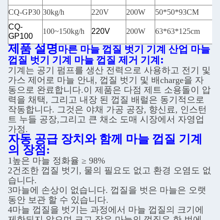
CQ-GP30
30kg/h
220V
200W
50*50*93CM
CQ-
100~150kg/h
220V
200W
63*63*125cm
GP100
제품 설명
마른 마늘 껍질 벗기 기계 산업 마늘
:
껍질 벗기 기계 마늘 껍질 제거 기계
기계는 공기 펌프를 생산 전력으로 사용하고 전기 및
가스 제어로 마늘 안내, 껍질 벗기 및 배charge을 자
동으로 완료합니다.이 제품은 다점 제트 소용돌이 압
력을 채택, 그리고 내장 된 껍질 배럴은 동기적으로
작동합니다. 그것은 야채 가공 공장, 향신료, 인스턴
트 누들 공장,그리고 큰 채소 도매 시장에서 자영업
가정.
자동 공급 장치와 함께 마늘 껍질 기계
의 장점:
1높은 마늘 정화율 ≥ 98%
2건조한 껍질 벗기, 물의 필요도 없고 환경 오염도 없
습니다.
3마늘에 손상이 없습니다. 껍질을 벗은 마늘은 오랫
동안 보관 할 수 있습니다.
4마늘 껍질을 벗기는 과정에서 마늘 껍질의 크기에
제한되지 않으며 크고 작은 마늘의 껍질은 한 번에