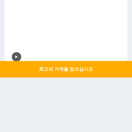
최고의 가격을 얻으십시오
Get a Quote
20000pcs/H 계란 찢기 기계 산업 계란 처리 기계 99% 수집율
최고의 가격을 얻으십시오