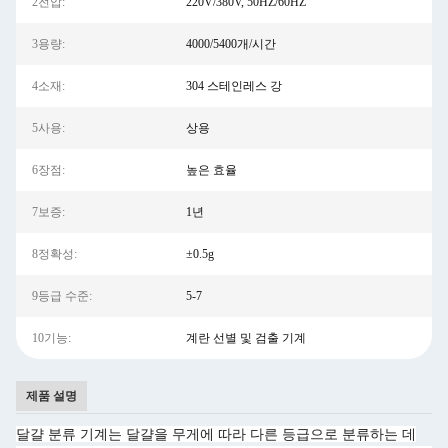
2전압:
220V/380V, 50HZ/60HZ
3용량:
4000/5400개/시간
4소재:
304 스테인레스 강
5사용:
상용
6장점:
높은 효율
7보증:
1년
8정확성:
±0.5g
9등급 수준:
5-7
10기능:
계란 선별 및 검출 기계
제품 설명
달걀 분류 기계는 달걀을 무게에 따라 다른 등급으로 분류하는 데