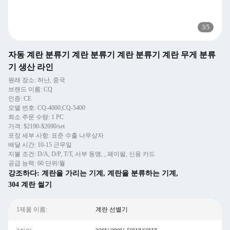
3
/
5
자동 계란 분류기 계란 분류기 계란 분류기 계란 무게 분류
기 생산 라인
원래 장소: 허난, 중국
브랜드 이름: CQ
인증: CE
모델 번호: CQ-4000;CQ-5400
최소 주문 수량: 1 PC
가격: $2190-$2690/set
포장 세부 사항: 표준 수출 나무상자
배달 시간: 10-15 근무일
지불 조건: D/A, D/P, T/T, 서부 동맹, , 페이팔, 신용 카드
공급 능력: 60 단위/월
강조하다:
계란을 가리는 기계
,
계란을 분류하는 기계
,
304 계란 썰기
1제품 이름:
계란 선별기