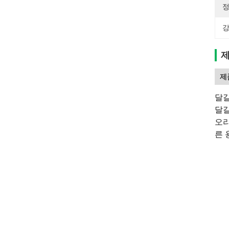
정
강
제
제
달걀
달걀
오리
른 