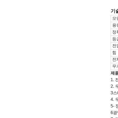
기
모
용
정
등
전
힘
전
무
제품
1.
2.
3스
4.
5-
6광