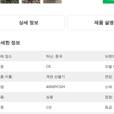
상세 정보
제품 설명
세한 정보
래 장소
허난, 중국
브랜
인증
CE
모델 
품 이름:
계란 선별기
전압:
량:
4000PCS/H
소재:
용:
상용
장점:
증:
1년
등급: