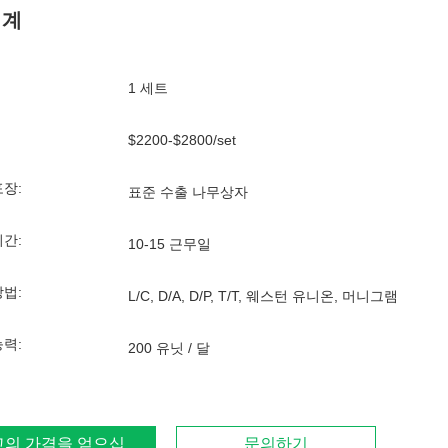
기계
1 세트
$2200-$2800/set
포장:
표준 수출 나무상자
기간:
10-15 근무일
방법:
L/C, D/A, D/P, T/T, 웨스턴 유니온, 머니그램
능력:
200 유닛 / 달
고의 가격을 얻으십시오
문의하기