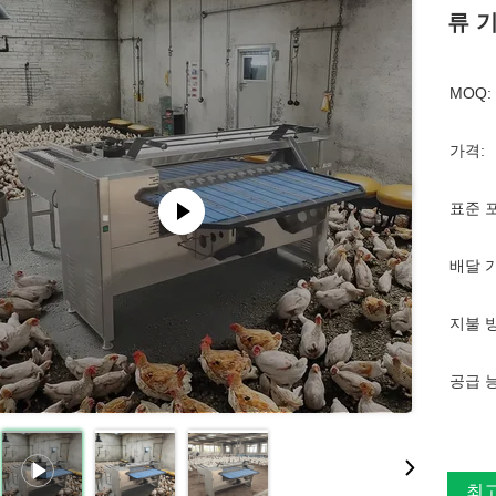
류 
MOQ:
가격:
표준 
배달 
지불 
공급 
최