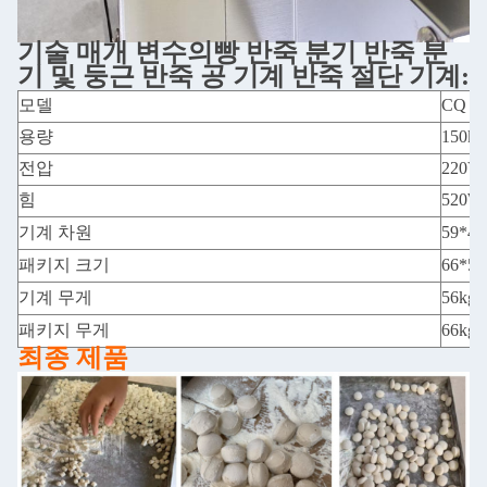
기술 매개 변수
의
빵 반죽 분기 반죽 분
기 및 둥근 반죽 공 기계 반죽 절단 기계
:
모델
CQ -
용량
150kg
전압
220V
힘
520W
기계 차원
59*4
패키지 크기
66*5
기계 무게
56kg
패키지 무게
66kg
최종 제품