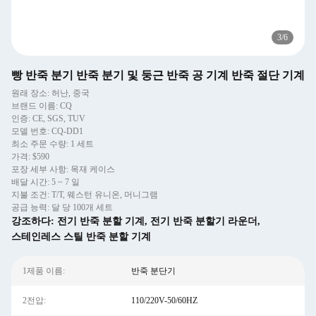
3
/
6
빵 반죽 분기 반죽 분기 및 둥근 반죽 공 기계 반죽 절단 기계
원래 장소: 허난, 중국
브랜드 이름: CQ
인증: CE, SGS, TUV
모델 번호: CQ-DD1
최소 주문 수량: 1 세트
가격: $590
포장 세부 사항: 목재 케이스
배달 시간: 5 ~ 7 일
지불 조건: T/T, 웨스턴 유니온, 머니그램
공급 능력: 달 당 100개 세트
강조하다:
전기 반죽 분할 기계
,
전기 반죽 분할기 라운더
,
스테인레스 스틸 반죽 분할 기계
1제품 이름:
반죽 분단기
2전압:
110/220V-50/60HZ