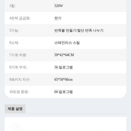
3힘:
520W
4전력 공급원:
전기
5기능:
반죽볼 만들기/절단 반죽 나누기
6소재:
스테인리스 스틸
7기계 차원:
59*42*64CM
8기계 무게:
56 킬로그램
9패키지 치수:
65*50*66cm
10포장 중량:
66 킬로그램
제품 설명