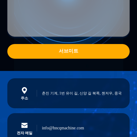
서브미트
춘진 기계, 1번 유이 길, 신양 길 북쪽, 젠저우, 중국
주소
info@hncqmachine.com
전자 메일