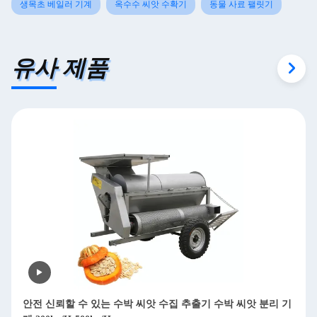
생목초 베일러 기계
옥수수 씨앗 수확기
동물 사료 팰릿기
유사 제품
이동식 가닥 목재 쪼개기 디젤 목재 쪼개기 850kg