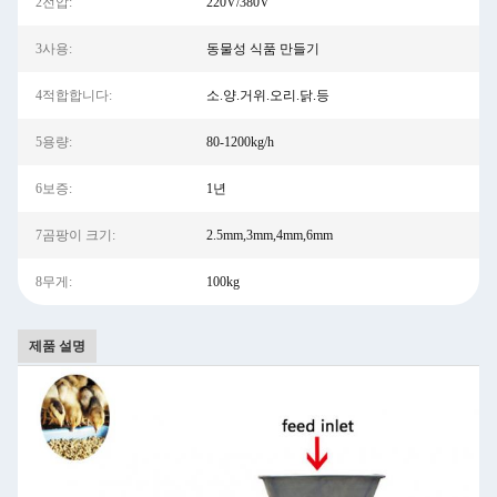
2전압:
220V/380V
3사용:
동물성 식품 만들기
4적합합니다:
소.양.거위.오리.닭.등
5용량:
80-1200kg/h
6보증:
1년
7곰팡이 크기:
2.5mm,3mm,4mm,6mm
8무게:
100kg
제품 설명