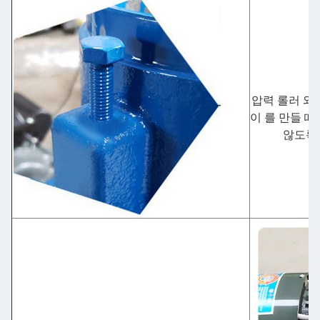
압력 롤러 와
이 를 만들 때
않도록 