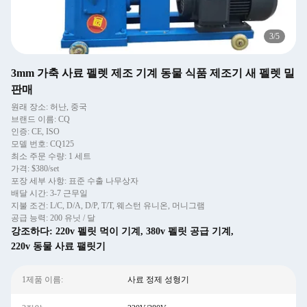
3
/
5
3mm 가축 사료 펠렛 제조 기계 동물 식품 제조기 새 펠렛 밀
판매
원래 장소: 허난, 중국
브랜드 이름: CQ
인증: CE, ISO
모델 번호: CQ125
최소 주문 수량: 1 세트
가격: $380/set
포장 세부 사항: 표준 수출 나무상자
배달 시간: 3-7 근무일
지불 조건: L/C, D/A, D/P, T/T, 웨스턴 유니온, 머니그램
공급 능력: 200 유닛 / 달
강조하다:
220v 펠릿 먹이 기계
,
380v 펠릿 공급 기계
,
220v 동물 사료 팰릿기
1제품 이름:
사료 정제 성형기