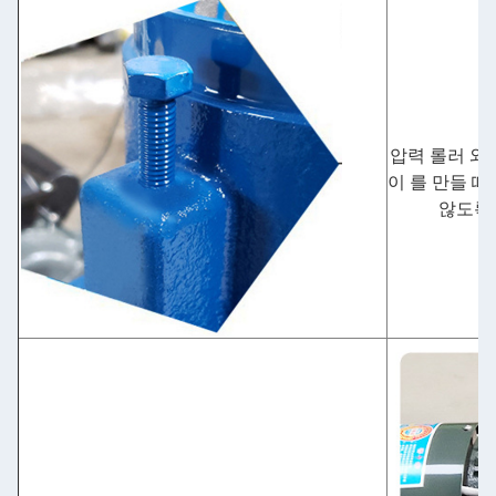
압력 롤러 와
이 를 만들 때
않도록 