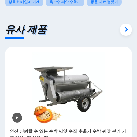
생목초 베일러 기계
옥수수 씨앗 수확기
동물 사료 팰릿기
유사 제품
기
이동식 가닥 목재 쪼개기 디젤 목재 쪼개기 850kg