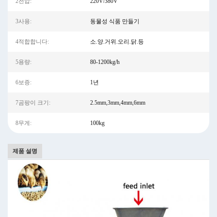
2전압:
220V/380V
3사용:
동물성 식품 만들기
4적합합니다:
소.양.거위.오리.닭.등
5용량:
80-1200kg/h
6보증:
1년
7곰팡이 크기:
2.5mm,3mm,4mm,6mm
8무게:
100kg
제품 설명