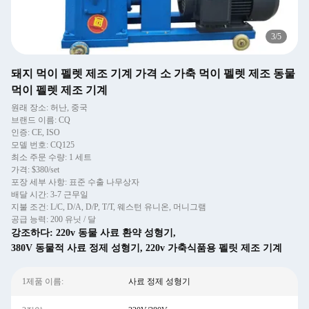
3
/
5
돼지 먹이 펠렛 제조 기계 가격 소 가축 먹이 펠렛 제조 동물
먹이 펠렛 제조 기계
원래 장소: 허난, 중국
브랜드 이름: CQ
인증: CE, ISO
모델 번호: CQ125
최소 주문 수량: 1 세트
가격: $380/set
포장 세부 사항: 표준 수출 나무상자
배달 시간: 3-7 근무일
지불 조건: L/C, D/A, D/P, T/T, 웨스턴 유니온, 머니그램
공급 능력: 200 유닛 / 달
강조하다:
220v 동물 사료 환약 성형기
,
380V 동물적 사료 정제 성형기
,
220v 가축식품용 펠릿 제조 기계
1제품 이름:
사료 정제 성형기