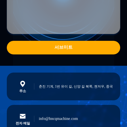
서브미트
춘진 기계, 1번 유이 길, 신양 길 북쪽, 젠저우, 중국
주소
info@hncqmachine.com
전자 메일