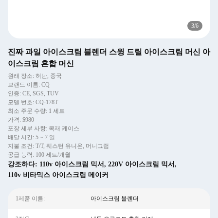
3
/
6
진짜 과일 아이스크림 블렌더 스윙 드릴 아이스크림 머신 아
이스크림 혼합 머신
원래 장소: 허난, 중국
브랜드 이름: CQ
인증: CE, SGS, TUV
모델 번호: CQ-178T
최소 주문 수량: 1 세트
가격: $980
포장 세부 사항: 목재 케이스
배달 시간: 5 ~ 7 일
지불 조건: T/T, 웨스턴 유니온, 머니그램
공급 능력: 100 세트/개월
강조하다:
110v 아이스크림 믹서
,
220V 아이스크림 믹서
,
110v 비타믹스 아이스크림 메이커
1제품 이름:
아이스크림 블렌더