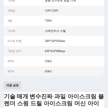
2적용:
냉동 요구르트 혼합 기계
3전압:
110V/220V
4힘:
750W
5소재:
스테인리스 스틸
6기계 차원:
560*320*650mm
7포장 크기:
630*410*800mm
8NW:
55KG
9GW:
65KG
제품 설명
진짜 과일 아이스크림 블
기술 매개 변수
렌더 스윙 드릴 아이스크림 머신 아이