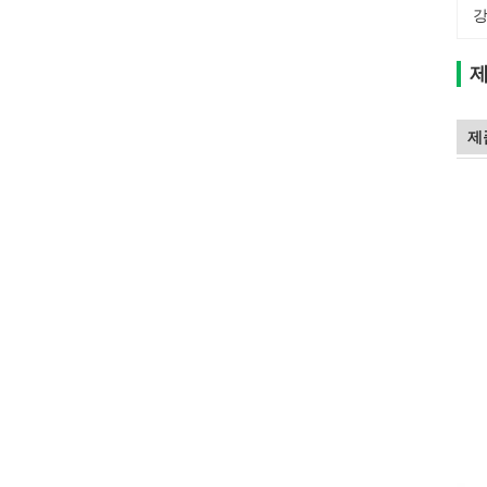
강
제
제