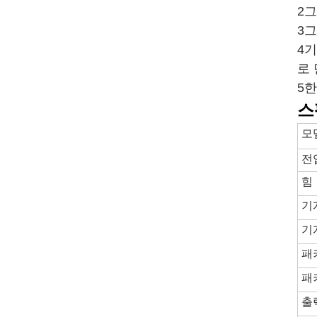
2
3
4
로
5한
스
모
전
힘
기
기
패
패
출