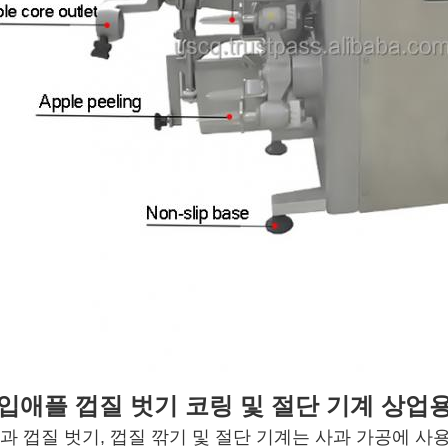
입
애플 껍질 벗기 코링 및 절단 기계 상업
과 껍질 벗기, 껍질 깎기 및 절단 기계는 사과 가공에 사