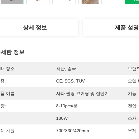
상세 정보
제품 설명
세한 정보
래 장소
허난, 중국
브랜
인증
CE, SGS, TUV
모델 
품 이름:
사과 필링 코어링 및 절단기
기능:
량:
8-10pcs/분
전압:
:
180W
소재:
계 차원:
700*330*420mm
무게: