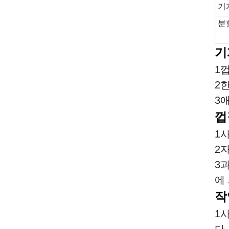
기
분
기
1
2
3애
껍
1
2
3
에
작
1