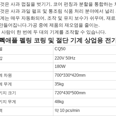
그것은 사과 껍질을 벗기기, 코어 펀칭과 분할을 통합하는 
그것은 사과 과일 펄프 및 통조림 식품 처리 분야에서 널리
기계는 매우 자동화되어, 조작 및 유지 보수가 쉬우며, 재
 만들어집니다.가공 중에 제품의 재오염을 줄이는.
 사람이 한 번에 두 대의 기계를 조작할 수 있습니다.
펙
애플 펠링 코링 및 절단 기계 상업용 전
델
CQ50
압
220V 50Hz
180W
계 차원
700*330*420mm
계 무게
35kg
키지 크기
720*430*500mm
키지 무게
48kg
력
약 10 pcs/min