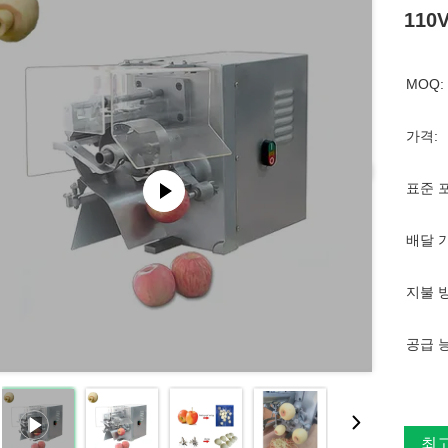
110
MOQ:
가격:
표준 
배달 
지불 
공급 
최