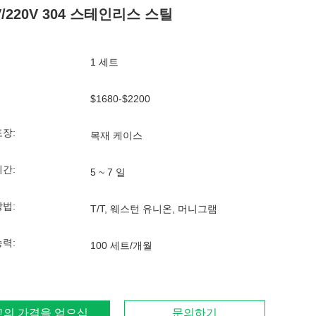
V/220V 304 스테인리스 스틸
1 세트
$1680-$2200
포장:
목재 케이스
기간:
5 ~ 7 일
방법:
T/T, 웨스턴 유니온, 머니그램
능력:
100 세트/개월
고의 가격을 얻으십시오
문의하기