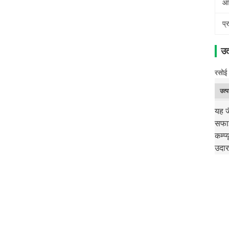
आ
प्
उत
रसोई 
उत्प
यह ज
सफाई
कम्प्
उदार