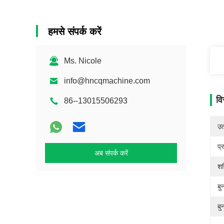
हमसे संपर्क करें
Ms. Nicole
info@hncqmachine.com
वि
86--13015506293
उत्
प्
अब संपर्क करें
शक
बु
बु