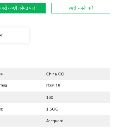
बसे अच्छी कीमत पाएं
हमसे संपर्क करें
णन
नाम
China CQ
ंख्या
मॉडल 15
160
ना:
1.5GG
Jacquard