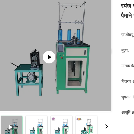
स्पंज
पैमाने
एमओक्यू
मूल्य:
मानक पैक
वितरण 
भुगतान व
आपूर्ति क