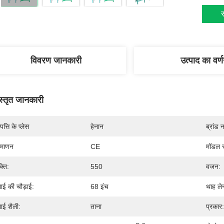
स
विवरण जानकारी
उत्पाद का वर्
स्तृत जानकारी
पत्ति के प्लेस
हेनान
ब्रांड 
रमाणन
CE
मॉडल स
्ति:
550
वजन:
नाई की चौड़ाई:
68 इंच
थाह ले
नाई शैली:
ताना
प्रकार: