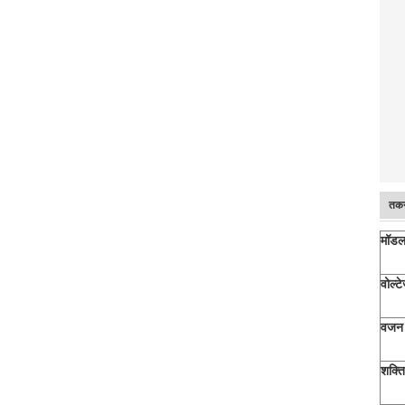
तकन
मॉड
वोल्ट
वजन
शक्ति