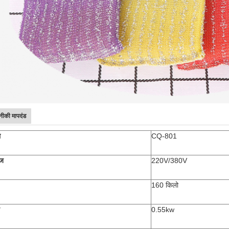
ीकी मापदंड
ल
CQ-801
ेज
220V/380V
160 किलो
0.55kw