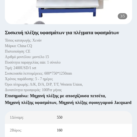
4
/
5
Συσκευή πλέξης υφασμάτων για πλέγματα υφασμάτων
Τόπος καταγωγής: Χενάν
Μάρκα: China CQ
Πιστοποίηση: CE
Αριθμό μοντέλου: μοντέλο 15
Ποσότητα παραγγελίας min: 1 σύνολο
Τιμή: 2400USD/1 set
Συσκευασία λεπτομέρειες: 600*750*1250mm
Χρόνος παράδοσης: 5 - 7 ημέρες
Όροι πληρωμής: Λ/Κ, D/A, D/P, T/T, Western Union,
Δυνατότητα προσφοράς: 100Per μήνας
Επισημαίνω:
Μηχανή πλέξης με αποσχίζουσα πετσέτα
,
Μηχανή πλέξης υφασμάτων
,
Μηχανή πλέξης σφουγγαριού Jacquard
1Δύναμη:
550
2Βάρος:
160