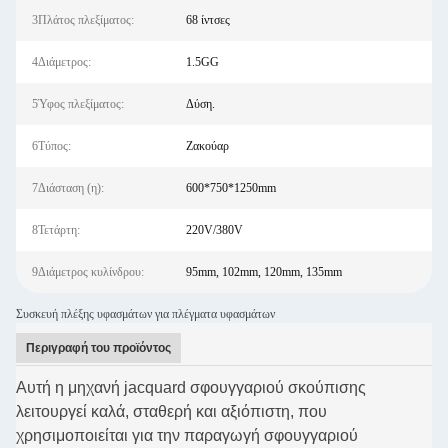
3Πλάτος πλεξίματος:
68 ίντσες
4Διάμετρος:
1.5GG
5Ύφος πλεξίματος:
Δύση.
6Τύπος:
Ζακούαρ
7Διάσταση (η):
600*750*1250mm
8Τετάρτη:
220V/380V
9Διάμετρος κυλίνδρου:
95mm, 102mm, 120mm, 135mm
Συσκευή πλέξης υφασμάτων για πλέγματα υφασμάτων
Περιγραφή του προϊόντος
Αυτή η μηχανή jacquard σφουγγαριού σκούπισης
λειτουργεί καλά, σταθερή και αξιόπιστη, που
χρησιμοποιείται για την παραγωγή σφουγγαριού