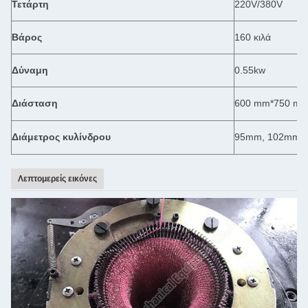
Τετάρτη
220V/380V
Βάρος
160 κιλά
Δύναμη
0.55kw
Διάσταση
600 mm*750 m
Διάμετρος κυλίνδρου
95mm, 102mm,
Λεπτομερείς εικόνες