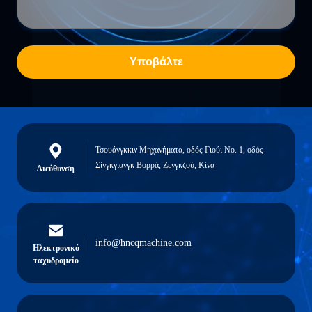
Υποβάλτε
Τσουάνγκκιν Μηχανήματα, οδός Γιούι Νο. 1, οδός
Σίνγκγιανγκ Βορρά, Ζενγκζού, Κίνα
Διεύθυνση
info@hncqmachine.com
Ηλεκτρονικό
ταχυδρομείο