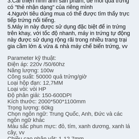
3.
Cải thiện hình ảnh sản phẩm, để mỗi quả trứng
có "thẻ nhận dạng" của riêng mình
4.
Người tiêu dùng mua có thể được tìm thấy trực
tiếp trứng nổi tiếng.
5.
Máy in này được sử dụng đặc biệt để in trứng
trên khay, với tốc độ nhanh, máy in trứng tự động
này được sử dụng rộng rãi trong nhiều trang trại
gia cầm lớn & vừa & nhà máy chế biến trứng, vv
Parameter kỹ thuật:
Điện áp: 220v /50/60hz
Năng lượng: 100w
Công suất: 50000 quả trứng/giờ
Loại hộp đạn: 12,7MM
Loại vòi: vòi HP
Độ phân giải: 150-600DPI
Kích thước: 2000*500*1100mm
Trọng lượng: 60kg
Chọn ngôn ngữ: Trung Quốc, Anh, Đức và các
ngôn ngữ khác
Màu sắc phun mực: đỏ, tím, xanh dương, xanh lá
cây, vv
Chiều cao nhân vật: 1-12.7mm