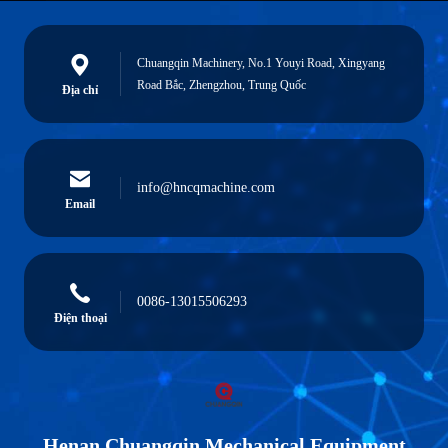
Chuangqin Machinery, No.1 Youyi Road, Xingyang
Road Bắc, Zhengzhou, Trung Quốc
Địa chỉ
info@hncqmachine.com
Email
0086-13015506293
Điện thoại
Henan Chuangqin Mechanical Equipment