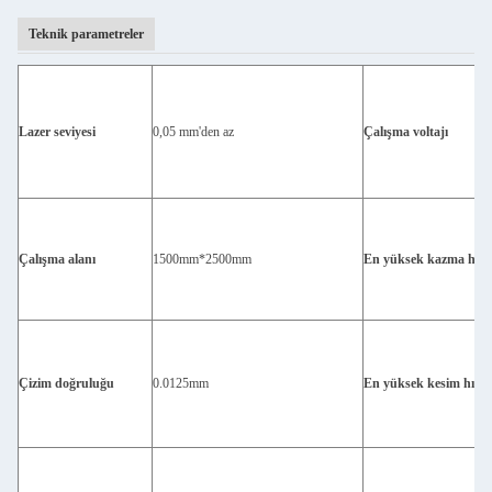
Teknik parametreler
Lazer seviyesi
0,05 mm'den az
Çalışma voltajı
Çalışma alanı
1500mm*2500mm
En yüksek kazma hızı
Çizim doğruluğu
0.0125mm
En yüksek kesim hızı