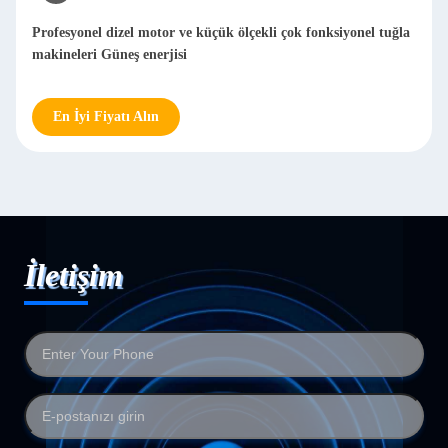
 fonksiyonel tuğla
Otomatik metal cilalama makinesini silmek, kum
cilalama paslanmaz çelik metal cilalama ağı 20-2
En İyi Fiyatı Alın
İletişim