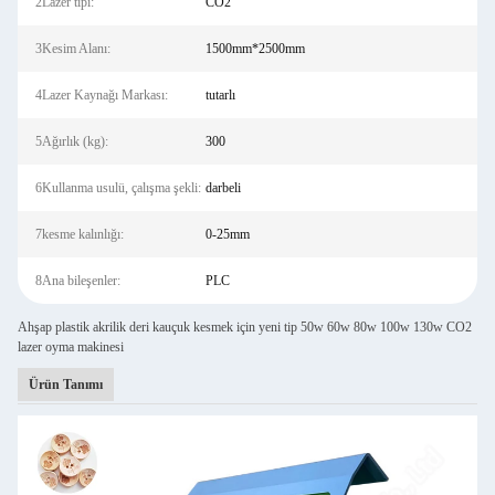
2Lazer tipi:
CO2
3Kesim Alanı:
1500mm*2500mm
4Lazer Kaynağı Markası:
tutarlı
5Ağırlık (kg):
300
6Kullanma usulü, çalışma şekli:
darbeli
7kesme kalınlığı:
0-25mm
8Ana bileşenler:
PLC
Ahşap plastik akrilik deri kauçuk kesmek için yeni tip 50w 60w 80w 100w 130w CO2
lazer oyma makinesi
Ürün Tanımı