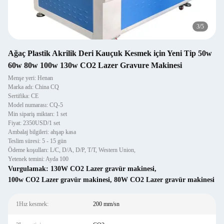
3
/
5
Ağaç Plastik Akrilik Deri Kauçuk Kesmek için Yeni Tip 50w
60w 80w 100w 130w CO2 Lazer Gravure Makinesi
Menşe yeri: Henan
Marka adı: China CQ
Sertifika: CE
Model numarası: CQ-5
Min sipariş miktarı: 1 set
Fiyat: 2350USD/1 set
Ambalaj bilgileri: ahşap kasa
Teslim süresi: 5 - 15 gün
Ödeme koşulları: L/C, D/A, D/P, T/T, Western Union,
Yetenek temini: Ayda 100
Vurgulamak:
130W CO2 Lazer gravür makinesi
,
100w CO2 Lazer gravür makinesi
,
80W CO2 Lazer gravür makinesi
1Hız kesmek:
200 mm/sn