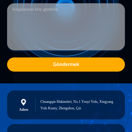
Göndermek
Chuangqin Makineleri, No.1 Youyi Yolu, Xingyang
Yolu Kuzey, Zhengzhou, Çin
Adres