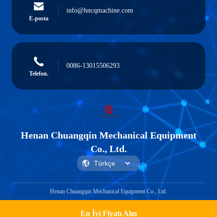
info@hncqmachine.com
E-posta
0086-13015506293
Telefon.
Henan Chuangqin Mechanical Equipment
Co., Ltd.
Henan Chuangqin Mechanical Equipment Co., Ltd.
En İyi Fiyatı Alın
Get a Quote