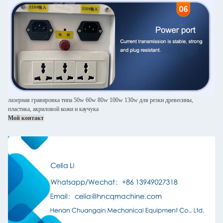
лазерная гравировка типа 50w 60w 80w 100w 130w для резки древесины,
пластика, акриловой кожи и каучука
Мой контакт