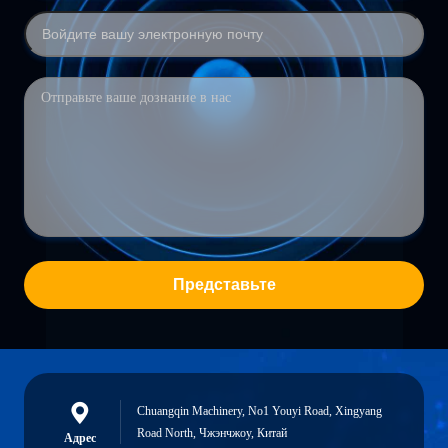
Представьте
Chuangqin Machinery, No1 Youyi Road, Xingyang
Road North, Чжэнчжоу, Китай
Адрес