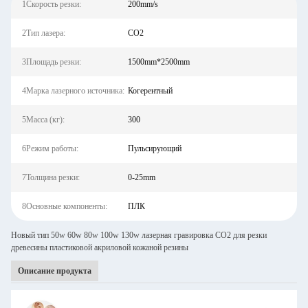
1Скорость резки:
200mm/s
2Тип лазера:
СО2
3Площадь резки:
1500mm*2500mm
4Марка лазерного источника:
Когерентный
5Масса (кг):
300
6Режим работы:
Пульсирующий
7Толщина резки:
0-25mm
8Основные компоненты:
ПЛК
Новый тип 50w 60w 80w 100w 130w лазерная гравировка CO2 для резки
древесины пластиковой акриловой кожаной резины
Описание продукта