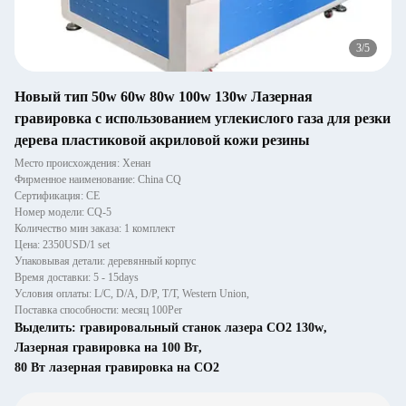
3
/
5
Новый тип 50w 60w 80w 100w 130w Лазерная
гравировка с использованием углекислого газа для резки
дерева пластиковой акриловой кожи резины
Место происхождения: Хенан
Фирменное наименование: China CQ
Сертификация: CE
Номер модели: CQ-5
Количество мин заказа: 1 комплект
Цена: 2350USD/1 set
Упаковывая детали: деревянный корпус
Время доставки: 5 - 15days
Условия оплаты: L/C, D/A, D/P, T/T, Western Union,
Поставка способности: месяц 100Per
Выделить:
гравировальный станок лазера СО2 130w
,
Лазерная гравировка на 100 Вт
,
80 Вт лазерная гравировка на CO2