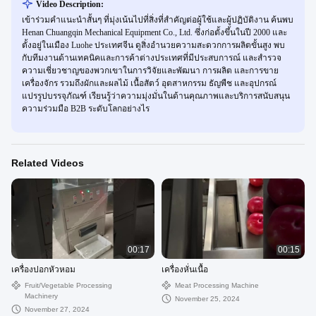
Video Description:
เข้าร่วมคำแนะนำสั้นๆ ที่มุ่งเน้นไปที่สิ่งที่สำคัญต่อผู้ใช้และผู้ปฏิบัติงาน ค้นพบ
Henan Chuangqin Mechanical Equipment Co., Ltd. ซึ่งก่อตั้งขึ้นในปี 2000 และ
ตั้งอยู่ในเมือง Luohe ประเทศจีน ดูสิ่งอำนวยความสะดวกการผลิตขั้นสูง พบ
กับทีมงานด้านเทคนิคและการค้าต่างประเทศที่มีประสบการณ์ และสำรวจ
ความเชี่ยวชาญของพวกเขาในการวิจัยและพัฒนา การผลิต และการขาย
เครื่องจักร รวมถึงผักและผลไม้ เนื้อสัตว์ อุตสาหกรรม ธัญพืช และอุปกรณ์
แปรรูปบรรจุภัณฑ์ เรียนรู้ว่าความมุ่งมั่นในด้านคุณภาพและบริการสนับสนุน
ความร่วมมือ B2B ระดับโลกอย่างไร
Related Videos
00:17
00:15
เครื่องปอกหัวหอม
เครื่องหั่นเนื้อ
Fruit/Vegetable Processing
Meat Processing Machine
Machinery
November 25, 2024
November 27, 2024