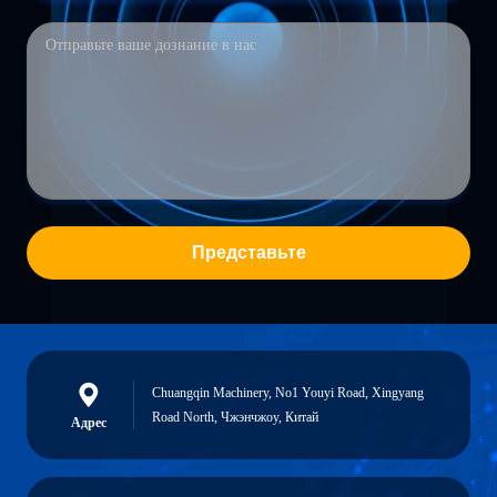
Представьте
Chuangqin Machinery, No1 Youyi Road, Xingyang
Road North, Чжэнчжоу, Китай
Адрес