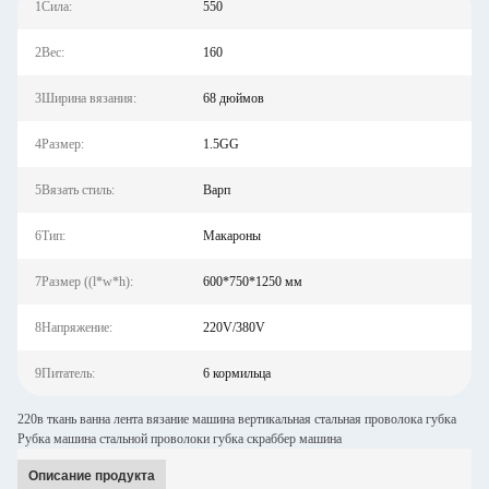
1Сила:
550
2Вес:
160
3Ширина вязания:
68 дюймов
4Размер:
1.5GG
5Вязать стиль:
Варп
6Тип:
Макароны
7Размер ((l*w*h):
600*750*1250 мм
8Напряжение:
220V/380V
9Питатель:
6 кормильца
220в ткань ванна лента вязание машина вертикальная стальная проволока губка
Рубка машина стальной проволоки губка скраббер машина
Описание продукта