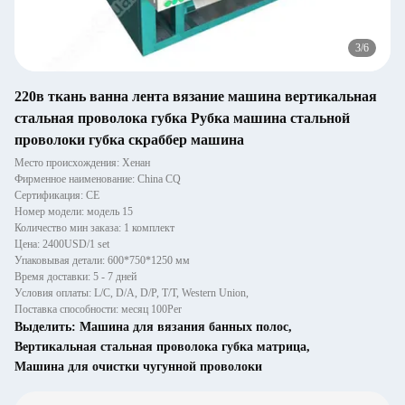
3
/
6
220в ткань ванна лента вязание машина вертикальная
стальная проволока губка Рубка машина стальной
проволоки губка скраббер машина
Место происхождения: Хенан
Фирменное наименование: China CQ
Сертификация: CE
Номер модели: модель 15
Количество мин заказа: 1 комплект
Цена: 2400USD/1 set
Упаковывая детали: 600*750*1250 мм
Время доставки: 5 - 7 дней
Условия оплаты: L/C, D/A, D/P, T/T, Western Union,
Поставка способности: месяц 100Per
Выделить:
Машина для вязания банных полос
,
Вертикальная стальная проволока губка матрица
,
Машина для очистки чугунной проволоки