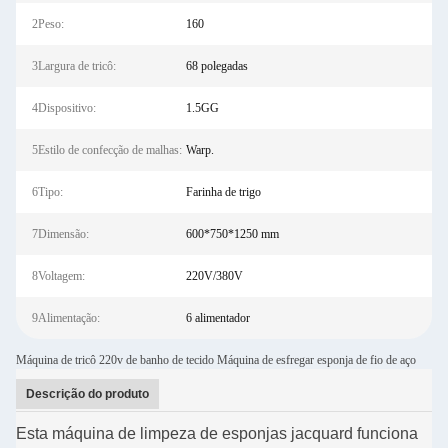
2Peso:
160
3Largura de tricô:
68 polegadas
4Dispositivo:
1.5GG
5Estilo de confecção de malhas:
Warp.
6Tipo:
Farinha de trigo
7Dimensão:
600*750*1250 mm
8Voltagem:
220V/380V
9Alimentação:
6 alimentador
Máquina de tricô 220v de banho de tecido Máquina de esfregar esponja de fio de aço
Descrição do produto
Esta máquina de limpeza de esponjas jacquard funciona