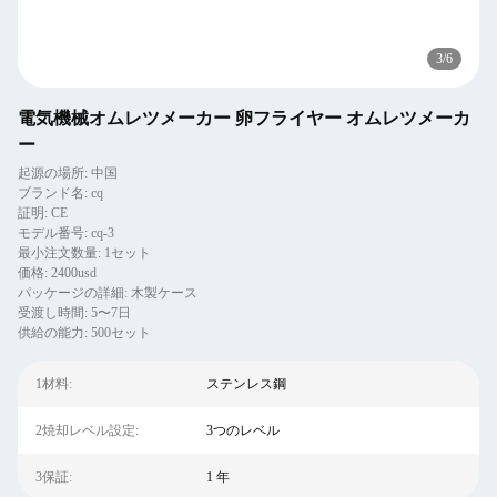
3
/
6
電気機械オムレツメーカー 卵フライヤー オムレツメーカ
ー
起源の場所: 中国
ブランド名: cq
証明: CE
モデル番号: cq-3
最小注文数量: 1セット
価格: 2400usd
パッケージの詳細: 木製ケース
受渡し時間: 5〜7日
供給の能力: 500セット
1材料:
ステンレス鋼
2焼却レベル設定:
3つのレベル
3保証:
1 年