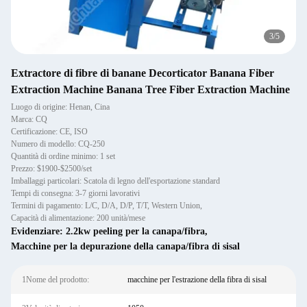
3
/
5
Extractore di fibre di banane Decorticator Banana Fiber
Extraction Machine Banana Tree Fiber Extraction Machine
Luogo di origine: Henan, Cina
Marca: CQ
Certificazione: CE, ISO
Numero di modello: CQ-250
Quantità di ordine minimo: 1 set
Prezzo: $1900-$2500/set
Imballaggi particolari: Scatola di legno dell'esportazione standard
Tempi di consegna: 3-7 giorni lavorativi
Termini di pagamento: L/C, D/A, D/P, T/T, Western Union,
Capacità di alimentazione: 200 unità/mese
Evidenziare:
2.2kw peeling per la canapa/fibra
,
Macchine per la depurazione della canapa/fibra di sisal
1Nome del prodotto:
macchine per l'estrazione della fibra di sisal