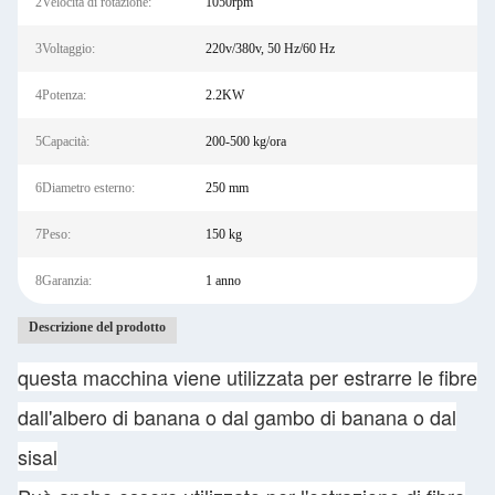
2Velocità di rotazione:
1050rpm
3Voltaggio:
220v/380v, 50 Hz/60 Hz
4Potenza:
2.2KW
5Capacità:
200-500 kg/ora
6Diametro esterno:
250 mm
7Peso:
150 kg
8Garanzia:
1 anno
Descrizione del prodotto
questa macchina viene utilizzata per estrarre le fibre
dall'albero di banana o dal gambo di banana o dal
sisal