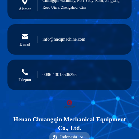
Chuangqin Machinery, No.1 Youyi Road, Xingyang
Road Utara, Zhengzhou, Cina
Alamat
info@hncqmachine.com
E-mail
0086-13015506293
Telepon
Henan Chuangqin Mechanical Equipment
Co., Ltd.