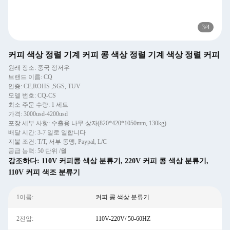
3
/
4
커피 색상 정렬 기계 커피 콩 색상 정렬 기계 색상 정렬 커피
원래 장소: 중국 정저우
브랜드 이름: CQ
인증: CE,ROHS ,SGS, TUV
모델 번호: CQ-CS
최소 주문 수량: 1 세트
가격: 3000usd-4200usd
포장 세부 사항: 수출용 나무 상자(820*420*1050mm, 130kg)
배달 시간: 3-7 일로 일합니다
지불 조건: T/T, 서부 동맹, Paypal, L/C
공급 능력: 50 단위 /월
강조하다:
110V 커피콩 색상 분류기
,
220V 커피 콩 색상 분류기
,
110V 커피 색조 분류기
1이름:
커피 콩 색상 분류기
2전압:
110V-220V/ 50-60HZ