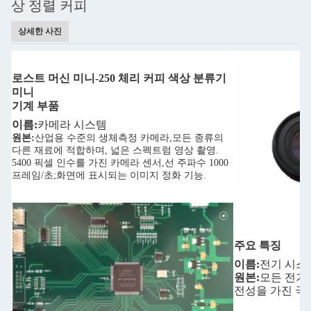
상 정렬 커피
상세한 사진
로스트 머신 미니-250 체리 커피 색상 분류기
미니
기계 부품
이름:
카메라 시스템
원본:
산업용 수준의 생체측정 카메라,모든 종류의
다른 재료에 적합하며, 넓은 스펙트럼 영상 촬영.
5400 픽셀 인수를 가진 카메라 센서,선 주파수 1000
프레임/초;화면에 표시되는 이미지 정화 기능.
주요 특징
이름:
전기 시스
원본:
모든 전기
전성을 가진 국