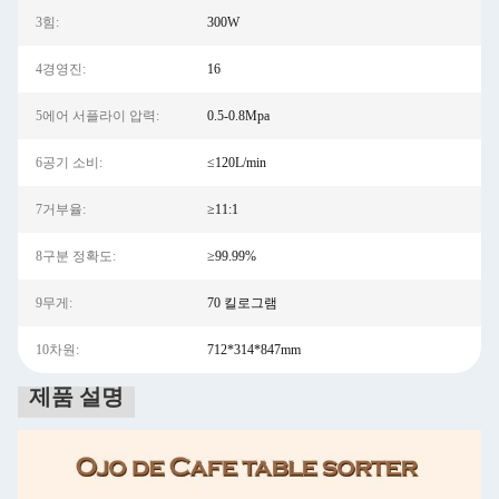
3힘:
300W
4경영진:
16
5에어 서플라이 압력:
0.5-0.8Mpa
6공기 소비:
≤120L/min
7거부율:
≥11:1
8구분 정확도:
≥99.99%
9무게:
70 킬로그램
10차원:
712*314*847mm
제품 설명