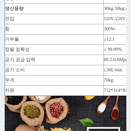
생산용량
30kg-50kg/
전압
110V-220V/ 
힘
300W
거부율
≥12:1
정렬 정확성
≥ 99.99%
공기 공급 압력
00.5-0.8Mpa
공기 소비
≤30L/min
무게
70kg
차원
712*314*84